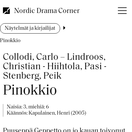
Hyppää
pääsisältöön
Nordic Drama Corner
Murupolku
Näytelmät ja kirjailijat
Pinokkio
Collodi, Carlo – Lindroos,
Christian - Hiihtola, Pasi -
Stenberg, Peik
Pinokkio
Naisia: 3, miehiä: 6
Käännös: Kapulainen, Henri (2005)
Puuseppä Geppetto on jo kauan toivonut