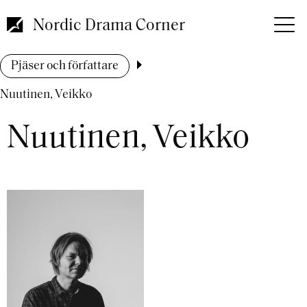
Hoppa
till
Nordic Drama Corner
huvudinnehåll
Länkstig
Pjäser och författare
Nuutinen, Veikko
Nuutinen, Veikko