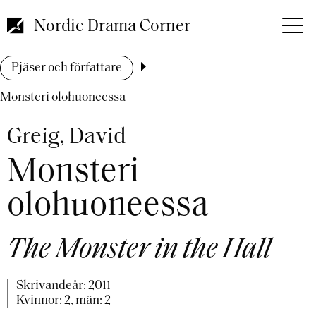
Hoppa
till
Nordic Drama Corner
huvudinnehåll
Länkstig
Pjäser och författare
Monsteri olohuoneessa
Greig, David
Monsteri
olohuoneessa
The Monster in the Hall
Skrivandeår:
2011
Kvinnor: 2, män: 2