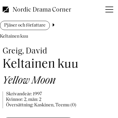
Hoppa
till
Nordic Drama Corner
huvudinnehåll
Länkstig
Pjäser och författare
Keltainen kuu
Greig, David
Keltainen kuu
Yellow Moon
Skrivandeår:
1997
Kvinnor: 2, män: 2
Översättning: Kaskinen, Teemu (0)