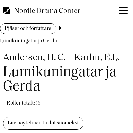
Hoppa
till
Nordic Drama Corner
huvudinnehåll
Länkstig
Pjäser och författare
Lumikuningatar ja Gerda
Andersen, H. C. – Karhu, E.L.
Lumikuningatar ja
Gerda
Roller totalt: 15
Lue näytelmän tiedot suomeksi