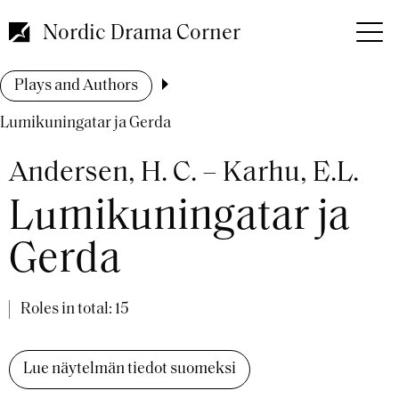
Skip
to
Nordic Drama Corner
main
content
Breadcrumb
Plays and Authors
Lumikuningatar ja Gerda
Andersen, H. C. – Karhu, E.L.
Lumikuningatar ja
Gerda
Roles in total: 15
Lue näytelmän tiedot suomeksi