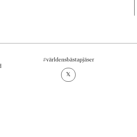
#världensbästapjäser
d
𝕏