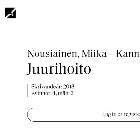
Hoppa
till
huvudinnehåll
Länkstig
Nousiainen, Miika – Kann
Juurihoito
Skrivandeår:
2018
Kvinnor: 4, män: 2
Log in or regist