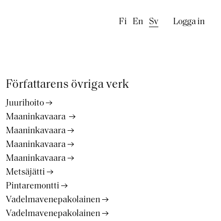
Käyttäj
Fi
En
Sv
Logga in
Författarens övriga verk
Juurihoito
Maaninkavaara
Maaninkavaara
Maaninkavaara
Maaninkavaara
Metsäjätti
Pintaremontti
Vadelmavenepakolainen
Vadelmavenepakolainen