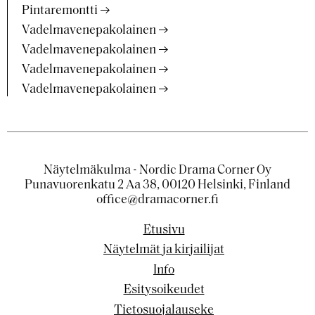
Pintaremontti
Vadelmavenepakolainen
Vadelmavenepakolainen
Vadelmavenepakolainen
Vadelmavenepakolainen
Näytelmäkulma - Nordic Drama Corner Oy
Punavuorenkatu 2 Aa 38, 00120 Helsinki, Finland
office@dramacorner.fi
Etusivu
Näytelmät ja kirjailijat
Info
Esitysoikeudet
Tietosuojalauseke