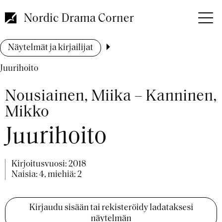
Hyppää
pääsisältöön
Nordic Drama Corner
Murupolku
Näytelmät ja kirjailijat
Juurihoito
Nousiainen, Miika – Kanninen,
Mikko
Juurihoito
Kirjoitusvuosi:
2018
Naisia: 4, miehiä: 2
Kirjaudu sisään tai rekisteröidy ladataksesi
näytelmän