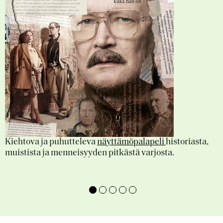
U
k
Kiehtova ja puhutteleva
näyttämöpalapeli
historiasta,
muistista ja menneisyyden pitkästä varjosta.