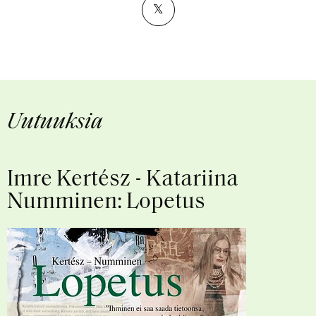
𝕏
Uutuuksia
Imre Kertész - Katariina
Numminen: Lopetus