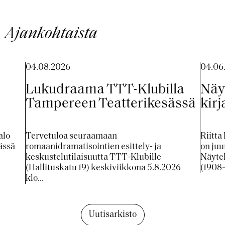
Ajankohtaista
04.08.2026
04.06
Lukudraama TTT-Klubilla
Näy
Tampereen Teatterikesässä
kirj
alo
Tervetuloa seuraamaan
Riitta
ässä
romaanidramatisointien esittely- ja
on ju
keskustelutilaisuutta TTT-Klubille
Näytel
(Hallituskatu 19) keskiviikkona 5.8.2026
(1908–1
klo...
Uutisarkisto