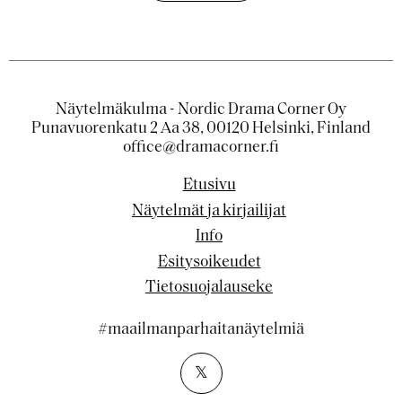
Näytelmäkulma - Nordic Drama Corner Oy
Punavuorenkatu 2 Aa 38, 00120 Helsinki, Finland
office@dramacorner.fi
Etusivu
Näytelmät ja kirjailijat
Info
Esitysoikeudet
Tietosuojalauseke
#maailmanparhaitanäytelmiä
𝕏