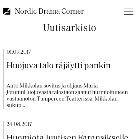
Hyppää
pääsisältöön
Nordic Drama Corner
Uutisarkisto
01.09.2017
Huojuva talo räjäytti pankin
Antti Mikkolan sovitus ja ohjaus Maria
JotuninHuojuvasta talostaon saanut hurmioituneen
vastaanoton Tampereen Teatterissa. Mikkolan
sukup...
24.08.2017
Huomiota Juutisen Faransikselle