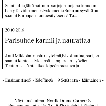
Seinfeld-ja Jäitä hattuun -sarjojen luojana tunnetun
Larry Davidin menestyskomedia Suku on syvältä on
saanut Euroopan kantaesityksensä Ta...
20.10.2016
Parisuhde karmii ja naurattaa
Antti Mikkolan uusin näytelmä,Ei voi auttaa, sori, on
saanut kantaesityksensä Tampereen Työväen
Teatterissa. Yhtäaikaa kipeän raastava ja...
Sivutus
Ensimmäinen
« Ensimmäinen
…
Sisältölistaus
4
Sisältölistaus
5
Edellinen
‹ Edellinen
Sisältölistaus
6
Sisältölistaus
7
Tämänhetkinen
8
Sisältölistaus
9
Seuraava
Seuraava ›
Sisältölistaus
10
Sisältölistaus
11
Sisältölistaus
12
Viimeinen
Viimeinen »
…
sivu
sivu
sivu
sivu
sivu
Näytelmäkulma - Nordic Drama Corner Oy