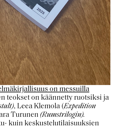
lmäkirjallisuus on messuilla
en teokset on käännetty ruotsiksi ja
talt)
, Leea Klemola (
Expedition
Saara Turunen
(Rumstrilogin).
ku- kuin keskustelutilaisuuksien