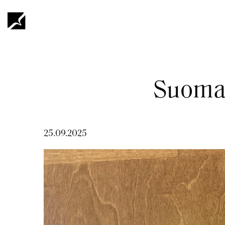
Hyppää
pääsisältöön
Murupolku
Suomal
25.09.2025