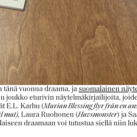
n tänä vuonna draama, ja
suomalainen näyte
u joukko eturivin näytelmäkirjailijoita, joid
ät E.L. Karhu (
Marian Blessing flyr från en ans
l mat),
Laura Ruohonen (
Havsmonster
) ja 
laiseen draamaan voi tutustua siellä niin lu