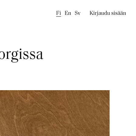
Käyttäjäval
Fi
En
Sv
Kirjaudu sisään
orgissa