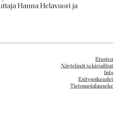
uttaja
Hanna Helavuori
ja
Etusivu
Näytelmät ja kirjailijat
Info
Esitysoikeudet
Tietosuojalauseke