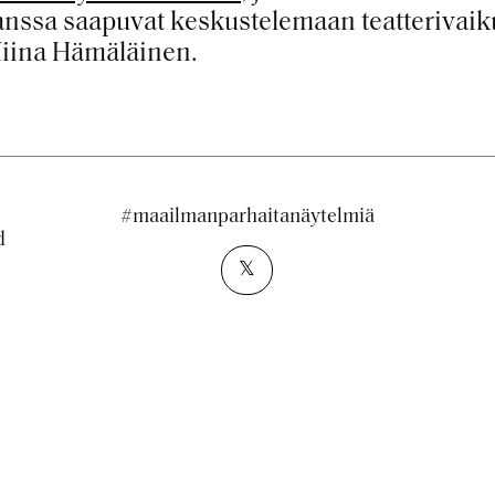
nssa saapuvat keskustelemaan teatterivaik
iina Hämäläinen.
#maailmanparhaitanäytelmiä
d
𝕏