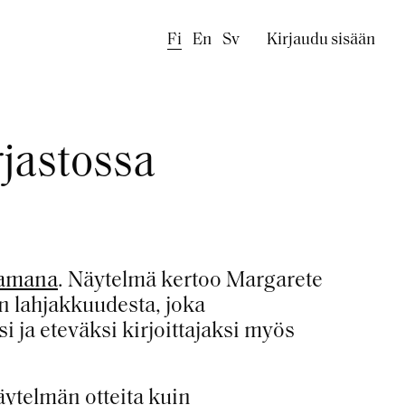
Käyttäjäval
Fi
En
Sv
Kirjaudu sisään
rjastossa
tamana
. Näytelmä kertoo Margarete
en lahjakkuudesta, joka
 ja eteväksi kirjoittajaksi myös
näytelmän otteita kuin