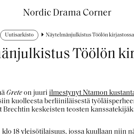
Nordic Drama Corner
Uutisarkisto
Näytelmänjulkistus Töölön kirjastossa
njulkistus Töölön ki
mä
Grete
on juuri
ilmestynyt Ntamon kustan
iin kuolleesta berliiniläisestä työläisperhe
t Brechtin
keskeisten teosten kanssatekijäksi
. klo 18 yleisötilaisuus
, jossa kuullaan niin 