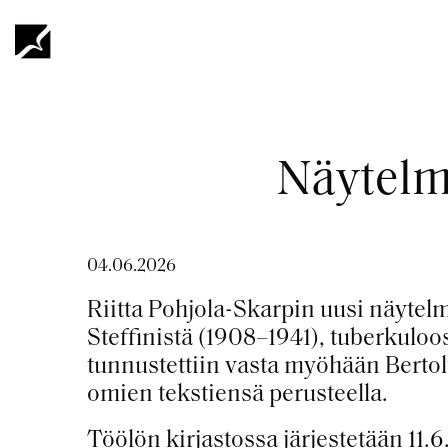
Hyppää
pääsisältöön
Murupolku
Näytelmä
04.06.2026
Riitta Pohjola-Skarpin uusi näytel
Steffinistä
(1908–1941), tuberkuloos
tunnustettiin vasta myöhään
Bertol
omien tekstiensä perusteella.
Töölön kirjastossa järjestetään
11.6