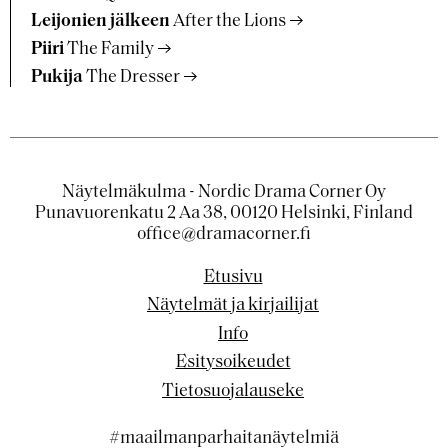
Leijonien jälkeen
After the Lions
Piiri
The Family
Pukija
The Dresser
Näytelmäkulma - Nordic Drama Corner Oy
Punavuorenkatu 2 Aa 38, 00120 Helsinki, Finland
office@dramacorner.fi
Etusivu
Näytelmät ja kirjailijat
Info
Esitysoikeudet
Tietosuojalauseke
#maailmanparhaitanäytelmiä