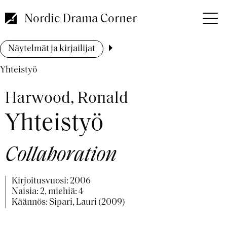
Hyppää
pääsisältöön
Nordic Drama Corner
Murupolku
Näytelmät ja kirjailijat
Yhteistyö
Harwood, Ronald
Yhteistyö
Collaboration
Kirjoitusvuosi:
2006
Naisia: 2, miehiä: 4
Käännös: Sipari, Lauri (2009)