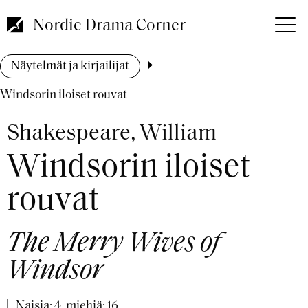
Hyppää
pääsisältöön
Nordic Drama Corner
Murupolku
Näytelmät ja kirjailijat
Windsorin iloiset rouvat
Shakespeare, William
Windsorin iloiset
rouvat
The Merry Wives of
Windsor
Naisia: 4, miehiä: 16