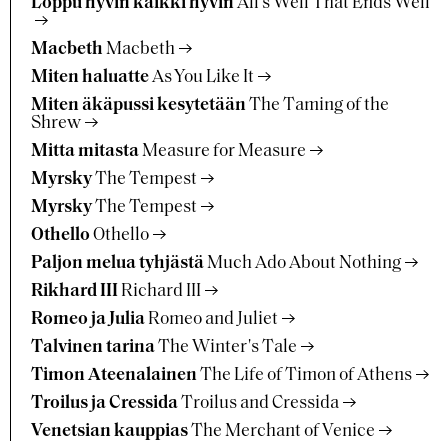
Loppu hyvin kaikki hyvin
All's Well That Ends Well
Macbeth
Macbeth
Miten haluatte
As You Like It
Miten äkäpussi kesytetään
The Taming of the
Shrew
Mitta mitasta
Measure for Measure
Myrsky
The Tempest
Myrsky
The Tempest
Othello
Othello
Paljon melua tyhjästä
Much Ado About Nothing
Rikhard III
Richard III
Romeo ja Julia
Romeo and Juliet
Talvinen tarina
The Winter's Tale
Timon Ateenalainen
The Life of Timon of Athens
Troilus ja Cressida
Troilus and Cressida
Venetsian kauppias
The Merchant of Venice