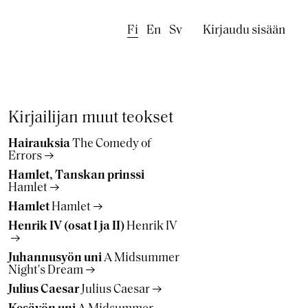
Käyttäjäval
Fi
En
Sv
Kirjaudu sisään
Kirjailijan muut teokset
Hairauksia
The Comedy of
Errors
Hamlet, Tanskan prinssi
Hamlet
Hamlet
Hamlet
Henrik IV (osat I ja II)
Henrik IV
Juhannusyön uni
A Midsummer
Night's Dream
Julius Caesar
Julius Caesar