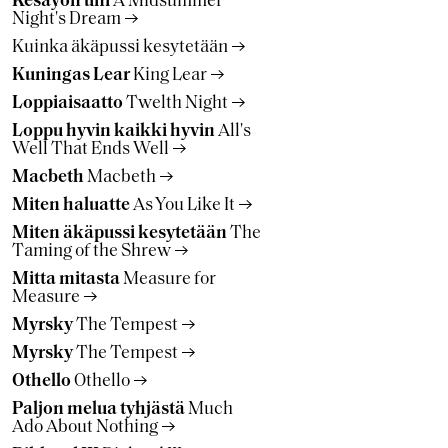
Kesäyön uni
A Midsummer
Night's Dream
Kuinka äkäpussi kesytetään
Kuningas Lear
King Lear
Loppiaisaatto
Twelth Night
Loppu hyvin kaikki hyvin
All's
Well That Ends Well
Macbeth
Macbeth
Miten haluatte
As You Like It
Miten äkäpussi kesytetään
The
Taming of the Shrew
Mitta mitasta
Measure for
Measure
Myrsky
The Tempest
Myrsky
The Tempest
Othello
Othello
Paljon melua tyhjästä
Much
Ado About Nothing