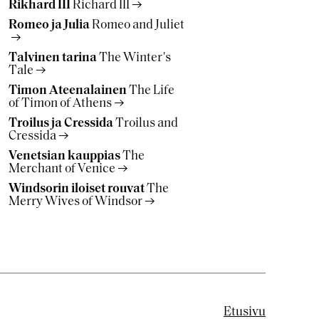
Rikhard III
Richard III
Romeo ja Julia
Romeo and Juliet
Talvinen tarina
The Winter's
Tale
Timon Ateenalainen
The Life
of Timon of Athens
Troilus ja Cressida
Troilus and
Cressida
Venetsian kauppias
The
Merchant of Venice
Windsorin iloiset rouvat
The
Merry Wives of Windsor
Etusivu