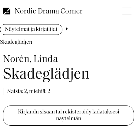
Hyppää
pääsisältöön
Nordic Drama Corner
Murupolku
Näytelmät ja kirjailijat
Skadeglädjen
Norén, Linda
Skadeglädjen
Naisia: 2, miehiä: 2
Kirjaudu sisään tai rekisteröidy ladataksesi
näytelmän