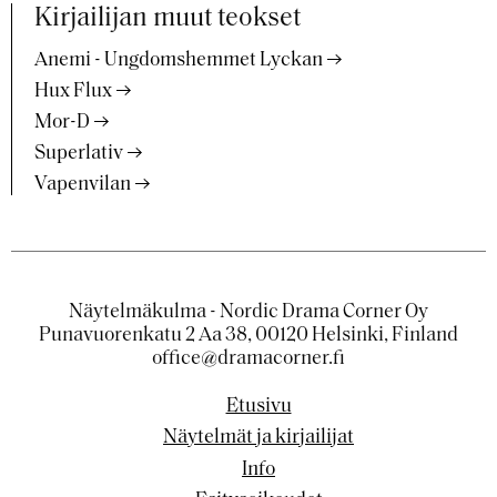
Kirjailijan muut teokset
Anemi - Ungdomshemmet Lyckan
Hux Flux
Mor-D
Superlativ
Vapenvilan
Näytelmäkulma - Nordic Drama Corner Oy
Punavuorenkatu 2 Aa 38, 00120 Helsinki, Finland
office@dramacorner.fi
Etusivu
Näytelmät ja kirjailijat
Info