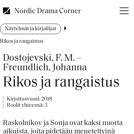
Hyppää
pääsisältöön
Nordic Drama Corner
Murupolku
Näytelmät ja kirjailijat
Rikos ja rangaistus
Dostojevski, F. M. –
Freundlich, Johanna
Rikos ja rangaistus
Kirjoitusvuosi:
2018
Roolit yhteensä: 3
Raskolnikov ja Sonja ovat kaksi nuorta
aikuista, joita pidetään menetettyinä