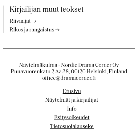
Kirjailijan muut teokset
Riivaajat
Rikos ja rangaistus
Näytelmäkulma - Nordic Drama Corner Oy
Punavuorenkatu 2 Aa 38, 00120 Helsinki, Finland
office@dramacorner.fi
Etusivu
Näytelmät ja kirjailijat
Info
Esitysoikeudet
Tietosuojalauseke