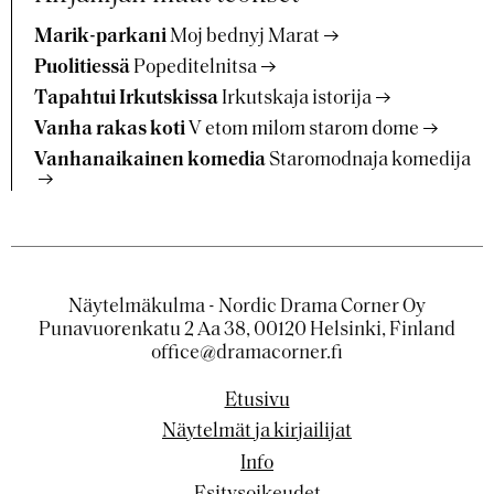
Marik-parkani
Moj bednyj Marat
Puolitiessä
Popeditelnitsa
Tapahtui Irkutskissa
Irkutskaja istorija
Vanha rakas koti
V etom milom starom dome
Vanhanaikainen komedia
Staromodnaja komedija
Näytelmäkulma - Nordic Drama Corner Oy
Punavuorenkatu 2 Aa 38, 00120 Helsinki, Finland
office@dramacorner.fi
Etusivu
Näytelmät ja kirjailijat
Info