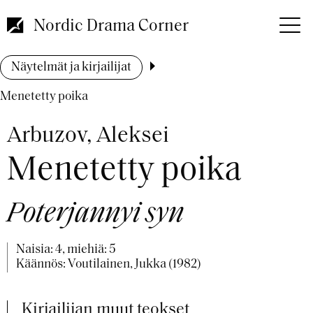
Hyppää
pääsisältöön
Nordic Drama Corner
Murupolku
Näytelmät ja kirjailijat
Menetetty poika
Arbuzov, Aleksei
Menetetty poika
Poterjannyi syn
Naisia: 4, miehiä: 5
Käännös: Voutilainen, Jukka (1982)
Kirjailijan muut teokset