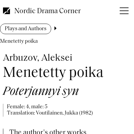
Skip
to
Nordic Drama Corner
main
content
Breadcrumb
Plays and Authors
Menetetty poika
Arbuzov, Aleksei
Menetetty poika
Poterjannyi syn
Female: 4, male: 5
Translation: Voutilainen, Jukka (1982)
The author's other works