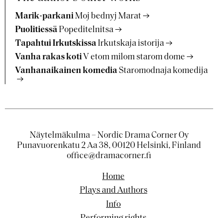
Marik-parkani
Moj bednyj Marat
Puolitiessä
Popeditelnitsa
Tapahtui Irkutskissa
Irkutskaja istorija
Vanha rakas koti
V etom milom starom dome
Vanhanaikainen komedia
Staromodnaja komedija
Näytelmäkulma – Nordic Drama Corner Oy
Punavuorenkatu 2 Aa 38, 00120 Helsinki, Finland
office@dramacorner.fi
Home
Plays and Authors
Info