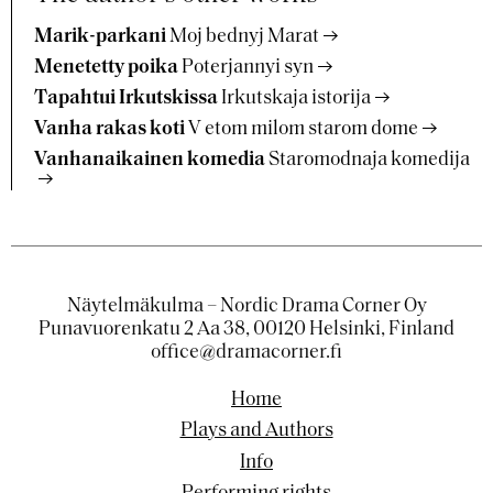
Marik-parkani
Moj bednyj Marat
Menetetty poika
Poterjannyi syn
Tapahtui Irkutskissa
Irkutskaja istorija
Vanha rakas koti
V etom milom starom dome
Vanhanaikainen komedia
Staromodnaja komedija
Näytelmäkulma – Nordic Drama Corner Oy
Punavuorenkatu 2 Aa 38, 00120 Helsinki, Finland
office@dramacorner.fi
Home
Plays and Authors
Info