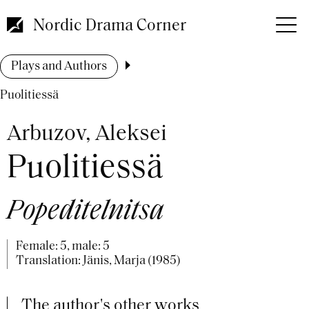
Skip
to
Nordic Drama Corner
main
content
Breadcrumb
Plays and Authors
Puolitiessä
Arbuzov, Aleksei
Puolitiessä
Popeditelnitsa
Female: 5, male: 5
Translation: Jänis, Marja (1985)
The author's other works