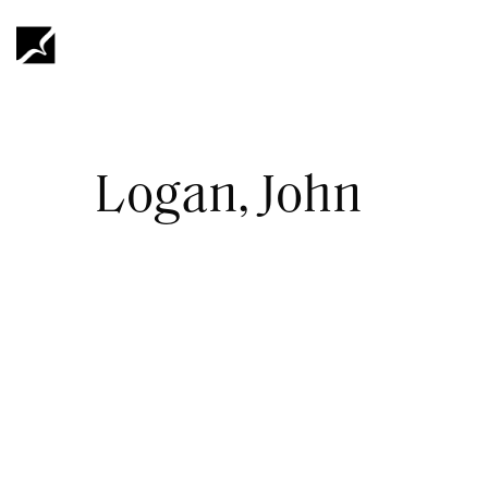
Hyppää
pääsisältöön
Murupolku
Logan, John