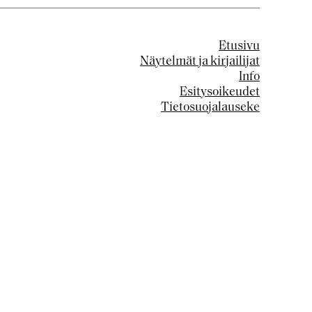
Etusivu
Näytelmät ja kirjailijat
Info
Esitysoikeudet
Tietosuojalauseke