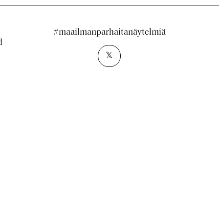
#maailmanparhaitanäytelmiä
d
𝕏