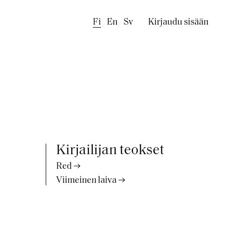
Käyttäjäval
Fi
En
Sv
Kirjaudu sisään
Kirjailijan teokset
Red
Viimeinen laiva