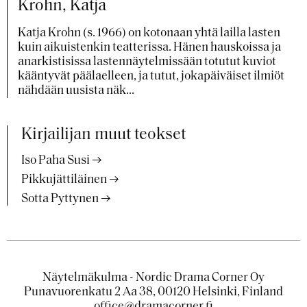
Krohn, Katja
Katja Krohn (s. 1966) on kotonaan yhtä lailla lasten
kuin aikuistenkin teatterissa. Hänen hauskoissa ja
anarkistisissa lastennäytelmissään totutut kuviot
kääntyvät päälaelleen, ja tutut, jokapäiväiset ilmiöt
nähdään uusista näk...
Kirjailijan muut teokset
Iso Paha Susi
Pikkujättiläinen
Sotta Pyttynen
Näytelmäkulma - Nordic Drama Corner Oy
Punavuorenkatu 2 Aa 38, 00120 Helsinki, Finland
office@dramacorner.fi