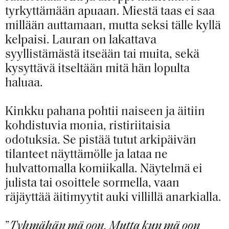
tyrkyttämään apuaan. Miestä taas ei saa
millään auttamaan, mutta seksi tälle kyllä
kelpaisi. Lauran on lakattava
syyllistämästä itseään tai muita, sekä
kysyttävä itseltään mitä hän lopulta
haluaa.
Kinkku pahana pohtii naiseen ja äitiin
kohdistuvia monia, ristiriitaisia
odotuksia. Se pistää tutut arkipäivän
tilanteet näyttämölle ja lataa ne
hulvattomalla komiikalla. Näytelmä ei
julista tai osoittele sormella, vaan
räjäyttää äitimyytit auki villillä anarkialla.
”
Tyhmähän mä oon. Mutta kun mä oon