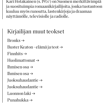
Kari Hotakainen (s. 1957) on Suomen merkittävimpiä
ja suosituimpia romaanikirjailijoita, jonka tuotantoon
kuuluu myös runoutta, lastenkirjoja ja draamaa
näyttämölle, televisiolle ja radiolle.
Kirjailijan muut teokset
Bronks
Buster Keaton - elämä ja teot
Finnhits
Huolimattomat
Ihmisen osa
Ihmisen osa
Juoksuhaudantie
Juoksuhaudantie
Luonnon laki
Punahukka