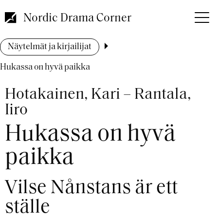
Hyppää
pääsisältöön
Nordic Drama Corner
Murupolku
Näytelmät ja kirjailijat
Hukassa on hyvä paikka
Hotakainen, Kari – Rantala,
Iiro
Hukassa on hyvä
paikka
Vilse Nånstans är ett
ställe