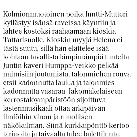
Kolmionmuotoinen poika Juntti-Mutteri
kyllästyy isänsä raveissa käyntiin ja
lähtee kostoksi raahaamaan kioskia
Tattarisuolle. Kioskin myyjä Helena ei
tästä suutu, sillä hän elättelee isää
kohtaan tavallista lämpimämpiä tunteita.
Juntin kaveri Humppa-Veikko pelkää
naimisiin joutumista, talonmiehen rouva
etsii kadonnutta laulua ja talonmies
kadonnutta vasaraa. Jakomäkeläiseen
kerrostaloympäristöön sijoittuva
lastenmusikaali ottaa arkipäivän
ilmiöihin vinon ja runollisen
näkökulman. Siinä kurkkupönttö kertoo
tarinoita ja taivaalta tulee balettilunta.