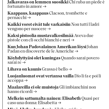
Jalkavaras on lemmen suosikki
Chi ruba un piede è
fortunato in amore
Kaappaus, kaappaus
Clacson, trombette e
pernacchi
Kaikki vorot eivät tule varkaisiin
Non tutti I ladri
vengono per nuocere
Kaksi pistoolia mustavalkosilmää
Aveva due
pistole con cli occhi bianchi e neri
Kun Johan Padovalainen Amerikan löysi
Johan
Padan en discoverte de le Americhe
Köyhdyttyäsi olet kuningas
Quando sarai povero
sarai re
Lihava on kaunis
Grassa é bello
Luojanluomat ovat vertansa vailla
Dio li fa e poi li
accoppa
Maalareilla ei ole muistoja
Gli imbianchini non
hanno ricordi
Melkein sattumalta nainen: Elisabeth
Quasi per
caso una donna: Elisabetta