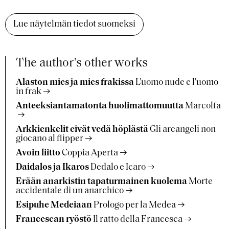
Lue näytelmän tiedot suomeksi
The author's other works
Alaston mies ja mies frakissa
L'uomo nude e l'uomo
in frak
Anteeksiantamatonta huolimattomuutta
Marcolfa
Arkkienkelit eivät vedä höplästä
Gli arcangeli non
giocano al flipper
Avoin liitto
Coppia Aperta
Daidalos ja Ikaros
Dedalo e Icaro
Erään anarkistin tapaturmainen kuolema
Morte
accidentale di un anarchico
Esipuhe Medeiaan
Prologo per la Medea
Francescan ryöstö
Il ratto della Francesca