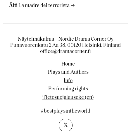
Äiti
La madre del terrorista
Näytelmäkulma – Nordic Drama Corner Oy
Punavuorenkatu 2 Aa 38, 00120 Helsinki, Finland
office@dramacorner.fi
Home
Plays and Authors
Info
Performing rights
Tietosuojalauseke (en)
#bestplaysintheworld
𝕏