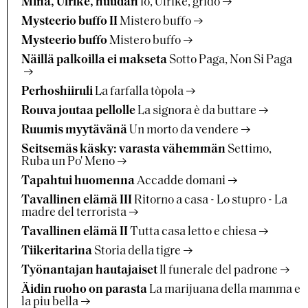
Minä, Ulrike, huudan
Io, Ulrike, grido
Mysteerio buffo II
Mistero buffo
Mysteerio buffo
Mistero buffo
Näillä palkoilla ei makseta
Sotto Paga, Non Si Paga
Perhoshiiruli
La farfalla tòpola
Rouva joutaa pellolle
La signora è da buttare
Ruumis myytävänä
Un morto da vendere
Seitsemäs käsky: varasta vähemmän
Settimo,
Ruba un Po' Meno
Tapahtui huomenna
Accadde domani
Tavallinen elämä III
Ritorno a casa - Lo stupro - La
madre del terrorista
Tavallinen elämä II
Tutta casa letto e chiesa
Tiikeritarina
Storia della tigre
Työnantajan hautajaiset
Il funerale del padrone
Äidin ruoho on parasta
La marijuana della mamma e
la piu bella