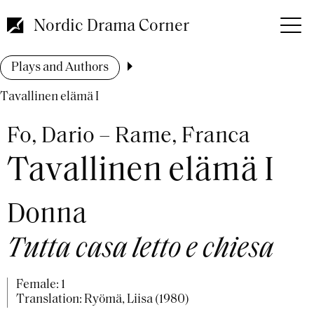
Skip
to
Nordic Drama Corner
main
content
Breadcrumb
Plays and Authors
Tavallinen elämä I
Fo, Dario – Rame, Franca
Tavallinen elämä I
Donna
Tutta casa letto e chiesa
Female: 1
Translation: Ryömä, Liisa (1980)