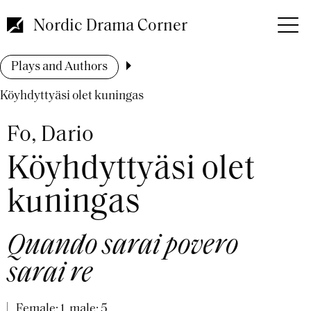
Skip
to
Nordic Drama Corner
main
content
Breadcrumb
Plays and Authors
Köyhdyttyäsi olet kuningas
Fo, Dario
Köyhdyttyäsi olet
kuningas
Quando sarai povero
sarai re
Female: 1, male: 5