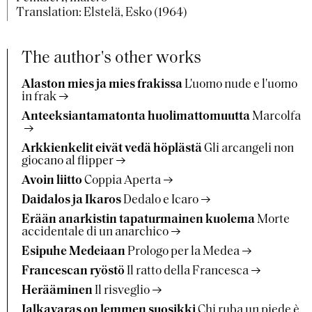
Translation: Elstelä, Esko (1964)
The author's other works
Alaston mies ja mies frakissa
L'uomo nude e l'uomo
in frak
Anteeksiantamatonta huolimattomuutta
Marcolfa
Arkkienkelit eivät vedä höplästä
Gli arcangeli non
giocano al flipper
Avoin liitto
Coppia Aperta
Daidalos ja Ikaros
Dedalo e Icaro
Erään anarkistin tapaturmainen kuolema
Morte
accidentale di un anarchico
Esipuhe Medeiaan
Prologo per la Medea
Francescan ryöstö
Il ratto della Francesca
Herääminen
Il risveglio
Jalkavaras on lemmen suosikki
Chi ruba un piede è