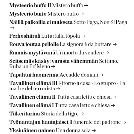
Mysteerio buffo II
Mistero buffo
Mysteerio buffo
Mistero buffo
Näillä palkoilla ei makseta
Sotto Paga, Non Si Paga
Perhoshiiruli
La farfalla tòpola
Rouva joutaa pellolle
La signora è da buttare
Ruumis myytävänä
Un morto da vendere
Seitsemäs käsky: varasta vähemmän
Settimo,
Ruba un Po' Meno
Tapahtui huomenna
Accadde domani
Tavallinen elämä III
Ritorno a casa - Lo stupro - La
madre del terrorista
Tavallinen elämä II
Tutta casa letto e chiesa
Tavallinen elämä I
Tutta casa letto e chiesa
Tiikeritarina
Storia della tigre
Työnantajan hautajaiset
Il funerale del padrone
Yksinäinen nainen
Una donna sola