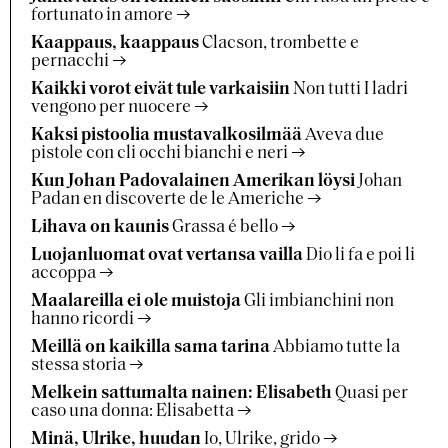
fortunato in amore
Kaappaus, kaappaus
Clacson, trombette e
pernacchi
Kaikki vorot eivät tule varkaisiin
Non tutti I ladri
vengono per nuocere
Kaksi pistoolia mustavalkosilmää
Aveva due
pistole con cli occhi bianchi e neri
Kun Johan Padovalainen Amerikan löysi
Johan
Padan en discoverte de le Americhe
Lihava on kaunis
Grassa é bello
Luojanluomat ovat vertansa vailla
Dio li fa e poi li
accoppa
Maalareilla ei ole muistoja
Gli imbianchini non
hanno ricordi
Meillä on kaikilla sama tarina
Abbiamo tutte la
stessa storia
Melkein sattumalta nainen: Elisabeth
Quasi per
caso una donna: Elisabetta
Minä, Ulrike, huudan
Io, Ulrike, grido