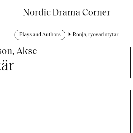
Nordic Drama Corner
Plays and Authors
Ronja, ryövärintytär
sson, Akse
tär