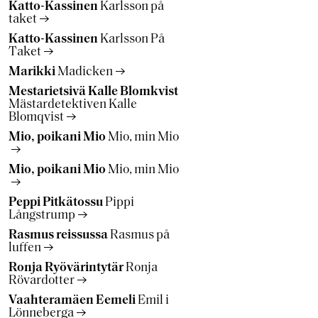
Katto-Kassinen
Karlsson på
taket
Katto-Kassinen
Karlsson På
Taket
Marikki
Madicken
Mestarietsivä Kalle Blomkvist
Mästardetektiven Kalle
Blomqvist
Mio, poikani Mio
Mio, min Mio
Mio, poikani Mio
Mio, min Mio
Peppi Pitkätossu
Pippi
Långstrump
Rasmus reissussa
Rasmus på
luffen
Ronja Ryövärintytär
Ronja
Rövardotter
Vaahteramäen Eemeli
Emil i
Lönneberga