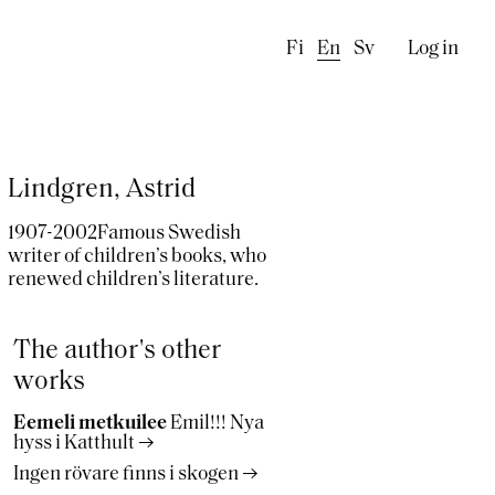
Käyttä
Fi
En
Sv
Log in
Lindgren, Astrid
1907-2002Famous Swedish
writer of children’s books, who
renewed children’s literature.
The author's other
works
Eemeli metkuilee
Emil!!! Nya
hyss i Katthult
Ingen rövare finns i skogen