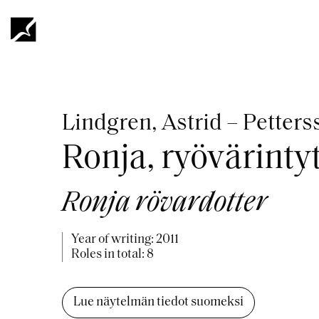
Skip
to
main
content
Breadcrumb
Lindgren, Astrid – Petter
Ronja, ryövärinty
Ronja rövardotter
Year of writing:
2011
Roles in total: 8
Lue näytelmän tiedot suomeksi