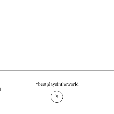
#bestplaysintheworld
d
𝕏