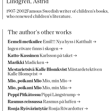
Lindgren, Astrid
1907-2002Famous Swedish writer of children’s books,
who renewed children’s literature.
The author's other works
Eemeli metkuilee
Emil!!! Nya hyss i Katthult
Ingen rövare finns i skogen
Katto-Kassinen
Karlsson på taket
Marikki
Madicken
Mestarietsivä Kalle Blomkvist
Mästardetektiven
Kalle Blomqvist
Mio, poikani Mio
Mio, min Mio
Mio, poikani Mio
Mio, min Mio
Peppi Pitkätossu
Pippi Långstrump
Rasmus reissussa
Rasmus på luffen
Ronja Ryövärintytär
Ronja Rövardotter