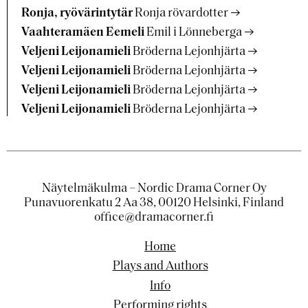
Ronja, ryövärintytär
Ronja rövardotter
Vaahteramäen Eemeli
Emil i Lönneberga
Veljeni Leijonamieli
Bröderna Lejonhjärta
Veljeni Leijonamieli
Bröderna Lejonhjärta
Veljeni Leijonamieli
Bröderna Lejonhjärta
Veljeni Leijonamieli
Bröderna Lejonhjärta
Näytelmäkulma – Nordic Drama Corner Oy
Punavuorenkatu 2 Aa 38, 00120 Helsinki, Finland
office@dramacorner.fi
Home
Plays and Authors
Info
Performing rights