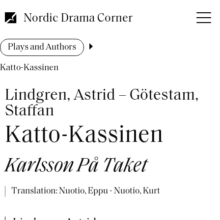
Skip
to
Nordic Drama Corner
main
content
Breadcrumb
Plays and Authors
Katto-Kassinen
Lindgren, Astrid – Götestam,
Staffan
Katto-Kassinen
Karlsson På Taket
Translation: Nuotio, Eppu - Nuotio, Kurt