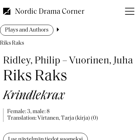
Skip
to
Nordic Drama Corner
main
content
Breadcrumb
Plays and Authors
Riks Raks
Ridley, Philip – Vuorinen, Juha
Riks Raks
Krindlekrax
Female: 3, male: 8
Translation: Virtanen, Tarja (kirja) (0)
Lue näytelmän tiedot suomeksi