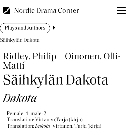
Skip
to
Nordic Drama Corner
main
content
Breadcrumb
Plays and Authors
Säihkylän Dakota
Ridley, Philip – Oinonen, Olli-
Matti
Säihkylän Dakota
Dakota
Female: 4, male: 2
Translation: Virtanen,Tarja (kirja)
Translation:
Dakota
Virtanen, Tarja (kirja)