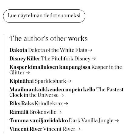
Lue näytelmän tiedot suomeksi
The author's other works
Dakota
Dakota of the White Flats
Disney Killer
The Pitchfork Disney
Kasper kimalluksen kaupungissa
Kasper in the
Glitter
Kipinähai
Sparkleshark
Maailmankaikkeuden nopein kello
The Fastest
Clock in the Universe
Riks Raks
Krindlekrax
Rämälä
Brokenville
Tumma vaniljaviidakko
Dark Vanilla Jungle
Vincent River
Vincent River