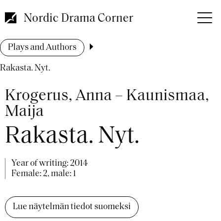
Skip
to
Nordic Drama Corner
main
content
Breadcrumb
Plays and Authors
Rakasta. Nyt.
Krogerus, Anna – Kaunismaa,
Maija
Rakasta. Nyt.
Year of writing:
2014
Female: 2, male: 1
Lue näytelmän tiedot suomeksi