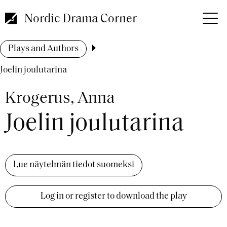
Skip
to
Nordic Drama Corner
main
content
Breadcrumb
Plays and Authors
Joelin joulutarina
Krogerus, Anna
Joelin joulutarina
Lue näytelmän tiedot suomeksi
Log in or register to download the play