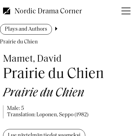
Skip
to
Nordic Drama Corner
main
content
Breadcrumb
Plays and Authors
Prairie du Chien
Mamet, David
Prairie du Chien
Prairie du Chien
Male: 5
Translation: Loponen, Seppo (1982)
Lue näytelmän tiedot suomeksi