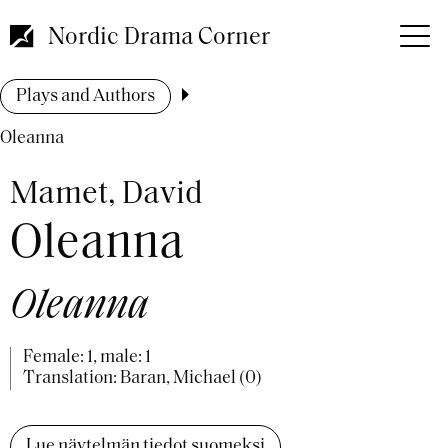
Skip
to
Nordic Drama Corner
main
content
Breadcrumb
Plays and Authors
Oleanna
Mamet, David
Oleanna
Oleanna
Female: 1, male: 1
Translation: Baran, Michael (0)
Lue näytelmän tiedot suomeksi