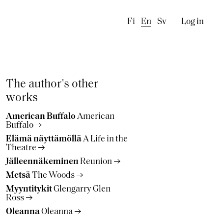
Käyttä
Fi
En
Sv
Log in
The author's other
works
American Buffalo
American
Buffalo
Elämä näyttämöllä
A Life in the
Theatre
Jälleennäkeminen
Reunion
Metsä
The Woods
Myyntitykit
Glengarry Glen
Ross
Oleanna
Oleanna