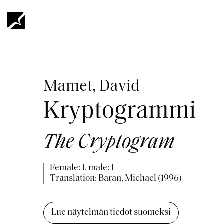
Skip
to
main
content
Breadcrumb
Mamet, David
Kryptogrammi
The Cryptogram
Female: 1, male: 1
Translation: Baran, Michael (1996)
Lue näytelmän tiedot suomeksi