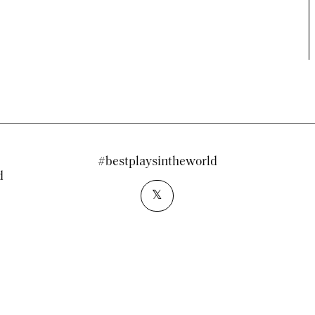
#bestplaysintheworld
d
𝕏