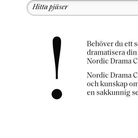
mma och utan ideal.
inte behöver ta ställning
till nånting alls.
PEKKA LAHTI
,
I HJÄRTAT
ANDET
JUHA JOKELA
,
FUNDAMENTALISTEN
!
Behöver du ett 
dramatisera din 
Nordic Drama Cor
Nordic Drama Co
och kunskap om 
en sakkunnig ser