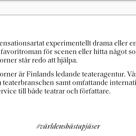
sensationsartat experimentellt drama eller 
favoritroman för scenen eller hitta något so
ner står redo att hjälpa.
rner är Finlands ledande teateragentur. Vå
teaterbranschen samt omfattande internatio
vice till både teatrar och författare.
#världensbästapjäser