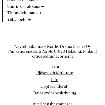
Suomies ei nuku
Suurin on rakkaus
Tippukivitapaus
Yökyöpelit
Näytelmäkulma – Nordic Drama Corner Oy
Punavuorenkatu 2 Aa 38, 00120 Helsinki, Finland
office@dramacorner.fi
Hem
Pjäser och författare
Info
Uppföranderätt
Dataskyddsbeskrivning
#världensbästapjäser