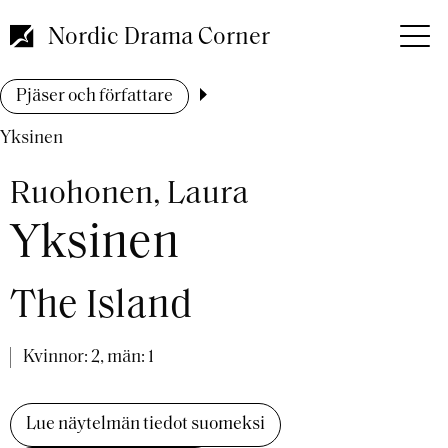
Hoppa
till
Nordic Drama Corner
huvudinnehåll
Länkstig
Pjäser och författare
Yksinen
Ruohonen, Laura
Yksinen
The Island
Kvinnor: 2, män: 1
Lue näytelmän tiedot suomeksi