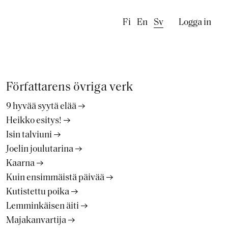
Käyttäj
Fi
En
Sv
Logga in
Författarens övriga verk
9 hyvää syytä elää
Heikko esitys!
Isin talviuni
Joelin joulutarina
Kaarna
Kuin ensimmäistä päivää
Kutistettu poika
Lemminkäisen äiti
Majakanvartija