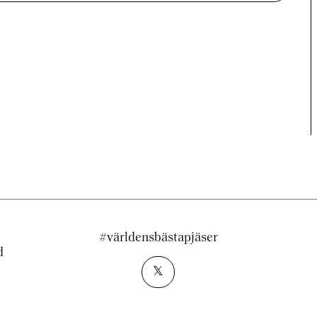
#världensbästapjäser
d
𝕏