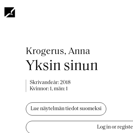
Hoppa
till
huvudinnehåll
Länkstig
Krogerus, Anna
Yksin sinun
Skrivandeår:
2018
Kvinnor: 1, män: 1
Lue näytelmän tiedot suomeksi
Log in or regist