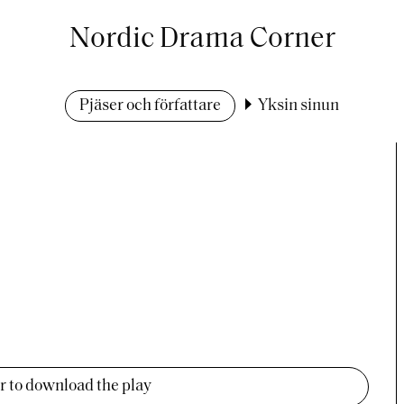
Nordic Drama Corner
Pjäser och författare
Yksin sinun
er to download the play