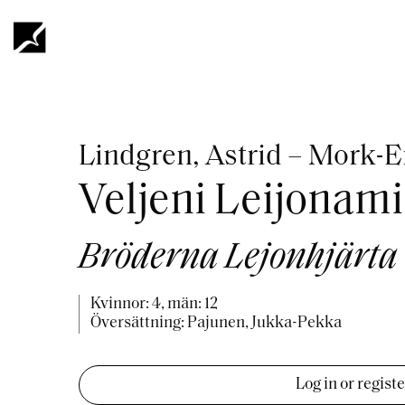
Hoppa
till
huvudinnehåll
Länkstig
Lindgren, Astrid – Mork-
Veljeni Leijonami
Bröderna Lejonhjärta
Kvinnor: 4, män: 12
Översättning: Pajunen, Jukka-Pekka
Log in or regist