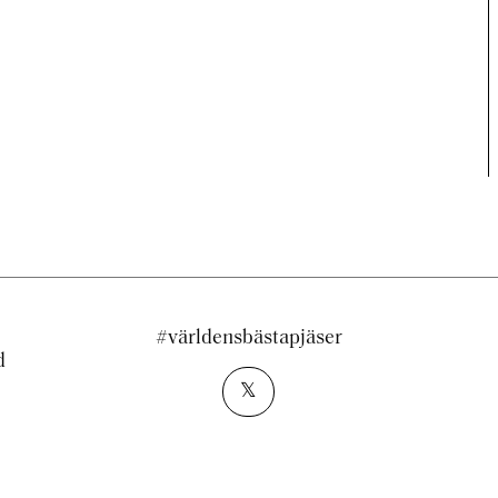
#världensbästapjäser
d
𝕏