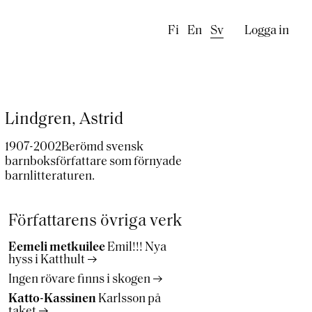
Käyttäj
Fi
En
Sv
Logga in
Lindgren, Astrid
1907-2002Berömd svensk
barnboksförfattare som förnyade
barnlitteraturen.
Författarens övriga verk
Eemeli metkuilee
Emil!!! Nya
hyss i Katthult
Ingen rövare finns i skogen
Katto-Kassinen
Karlsson på
taket