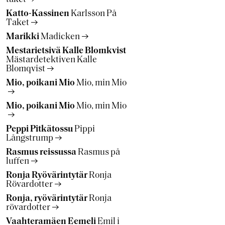
Katto-Kassinen
Karlsson På
Taket
Marikki
Madicken
Mestarietsivä Kalle Blomkvist
Mästardetektiven Kalle
Blomqvist
Mio, poikani Mio
Mio, min Mio
Mio, poikani Mio
Mio, min Mio
Peppi Pitkätossu
Pippi
Långstrump
Rasmus reissussa
Rasmus på
luffen
Ronja Ryövärintytär
Ronja
Rövardotter
Ronja, ryövärintytär
Ronja
rövardotter
Vaahteramäen Eemeli
Emil i