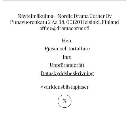
Näytelmäkulma – Nordic Drama Corner Oy
Punavuorenkatu 2 Aa 38, 00120 Helsinki, Finland
office@dramacorner.fi
Hem
Pjäser och författare
Info
Uppföranderätt
Dataskyddsbeskrivning
#världensbästapjäser
𝕏