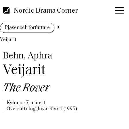
Hoppa
till
Nordic Drama Corner
huvudinnehåll
Länkstig
Pjäser och författare
Veijarit
Behn, Aphra
Veijarit
The Rover
Kvinnor: 7, män: 11
Översättning: Juva, Kersti (1995)