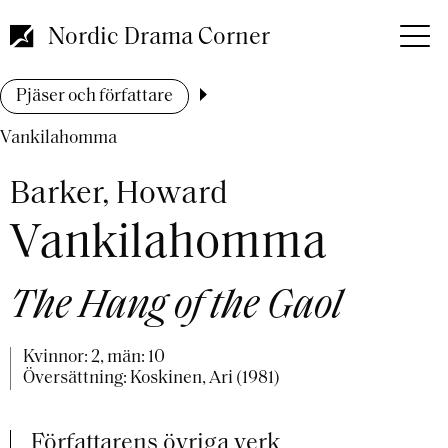
Hoppa
till
Nordic Drama Corner
huvudinnehåll
Länkstig
Pjäser och författare
Vankilahomma
Barker, Howard
Vankilahomma
The Hang of the Gaol
Kvinnor: 2, män: 10
Översättning: Koskinen, Ari (1981)
Författarens övriga verk