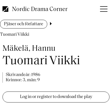
Hoppa
till
Nordic Drama Corner
huvudinnehåll
Länkstig
Pjäser och författare
Tuomari Viikki
Mäkelä, Hannu
Tuomari Viikki
Skrivandeår:
1986
Kvinnor: 3, män: 9
Log in or register to download the play