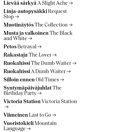
Lievää särkyä
A Slight Ache
Linja-autopysäkki
Request
Stop
Muotinäytös
The Collection
Musta ja valkoinen
The Black
and White
Petos
Betrayal
Rakastaja
The Lover
Ruokahissi
The Dumb Waiter
Ruokahissi
A Dumb Waiter
Silloin ennen
Old Times
Syntymäpäiväjuhlat
The
Birthday Party
Victoria Station
Victoria Station
Viimeinen
Last to Go
Vuoristokieli
Mountain
Language