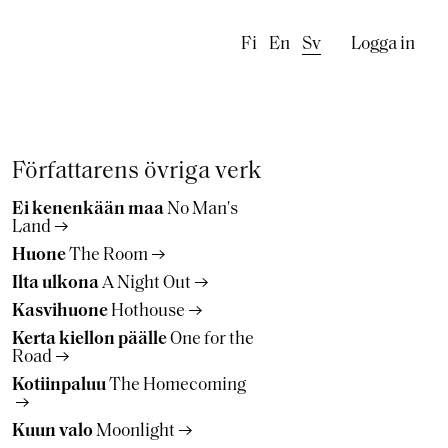
Käyttäj
Fi
En
Sv
Logga in
Författarens övriga verk
Ei kenenkään maa
No Man's
Land
Huone
The Room
Ilta ulkona
A Night Out
Kasvihuone
Hothouse
Kerta kiellon päälle
One for the
Road
Kotiinpaluu
The Homecoming
Kuun valo
Moonlight