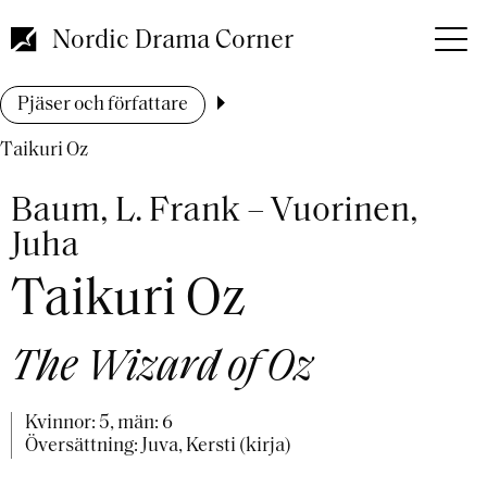
Hoppa
till
Nordic Drama Corner
huvudinnehåll
Länkstig
Pjäser och författare
Taikuri Oz
Baum, L. Frank – Vuorinen,
Juha
Taikuri Oz
The Wizard of Oz
Kvinnor: 5, män: 6
Översättning: Juva, Kersti (kirja)