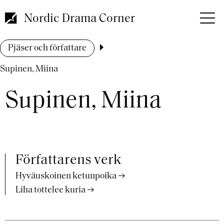
Hoppa
till
Nordic Drama Corner
huvudinnehåll
Länkstig
Pjäser och författare
Supinen, Miina
Supinen, Miina
Författarens verk
Hyväuskoinen ketunpoika
Liha tottelee kuria