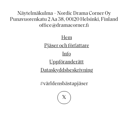
Näytelmäkulma – Nordic Drama Corner Oy
Punavuorenkatu 2 Aa 38, 00120 Helsinki, Finland
office@dramacorner.fi
Hem
Pjäser och författare
Info
Uppföranderätt
Dataskyddsbeskrivning
#världensbästapjäser
𝕏