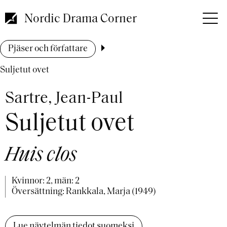
Hoppa
till
Nordic Drama Corner
huvudinnehåll
Länkstig
Pjäser och författare
Suljetut ovet
Sartre, Jean-Paul
Suljetut ovet
Huis clos
Kvinnor: 2, män: 2
Översättning: Rankkala, Marja (1949)
Lue näytelmän tiedot suomeksi