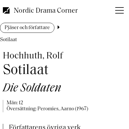
Hoppa
till
Nordic Drama Corner
huvudinnehåll
Länkstig
Pjäser och författare
Sotilaat
Hochhuth, Rolf
Sotilaat
Die Soldaten
Män: 12
Översättning: Peromies, Aarno (1967)
Författarens övriga verk