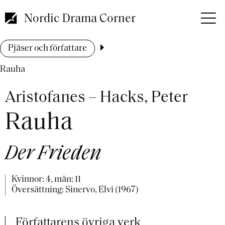
Hoppa
till
Nordic Drama Corner
huvudinnehåll
Länkstig
Pjäser och författare
Rauha
Aristofanes – Hacks, Peter
Rauha
Der Frieden
Kvinnor: 4, män: 11
Översättning: Sinervo, Elvi (1967)
Författarens övriga verk