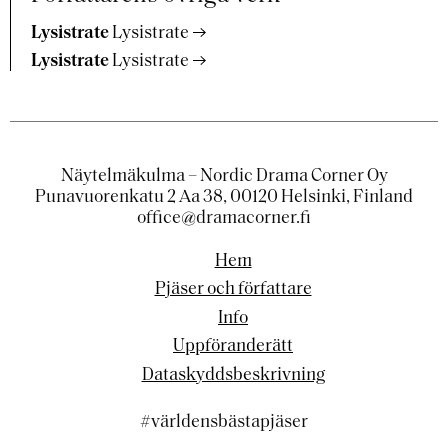
Lysistrate
Lysistrate
Lysistrate
Lysistrate
Näytelmäkulma – Nordic Drama Corner Oy
Punavuorenkatu 2 Aa 38, 00120 Helsinki, Finland
office@dramacorner.fi
Hem
Pjäser och författare
Info
Uppföranderätt
Dataskyddsbeskrivning
#världensbästapjäser