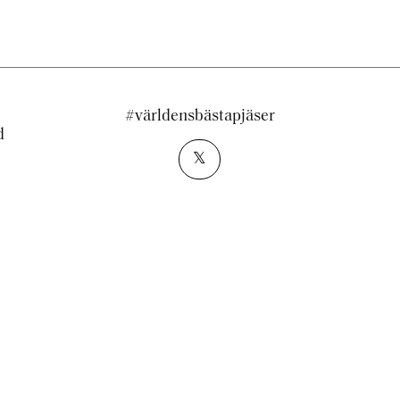
#världensbästapjäser
d
𝕏