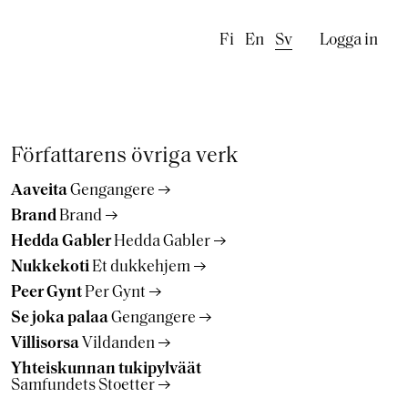
Käyttäj
Fi
En
Sv
Logga in
Författarens övriga verk
Aaveita
Gengangere
Brand
Brand
Hedda Gabler
Hedda Gabler
Nukkekoti
Et dukkehjem
Peer Gynt
Per Gynt
Se joka palaa
Gengangere
Villisorsa
Vildanden
Yhteiskunnan tukipylväät
Samfundets Stoetter