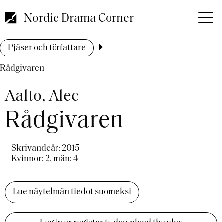
Hoppa
till
Nordic Drama Corner
huvudinnehåll
Länkstig
Pjäser och författare
Rådgivaren
Aalto, Alec
Rådgivaren
Skrivandeår:
2015
Kvinnor: 2, män: 4
Lue näytelmän tiedot suomeksi