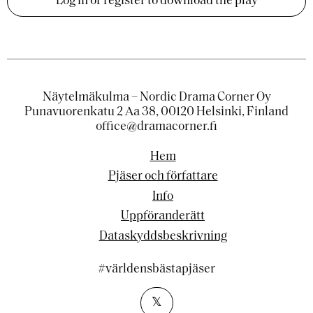
Log in or register to download the play
Näytelmäkulma – Nordic Drama Corner Oy
Punavuorenkatu 2 Aa 38, 00120 Helsinki, Finland
office@dramacorner.fi
Hem
Pjäser och författare
Info
Uppföranderätt
Dataskyddsbeskrivning
#världensbästapjäser
𝕏