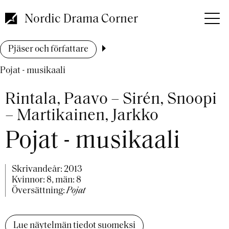
Hoppa
till
Nordic Drama Corner
huvudinnehåll
Länkstig
Pjäser och författare
Pojat - musikaali
Rintala, Paavo – Sirén, Snoopi
– Martikainen, Jarkko
Pojat - musikaali
Skrivandeår:
2013
Kvinnor: 8, män: 8
Översättning:
Pojat
Lue näytelmän tiedot suomeksi